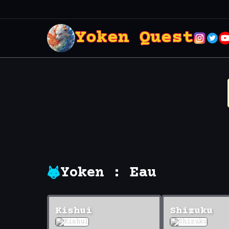
Yoken Quest
Yoken : Eau
Kishui
Shizuku