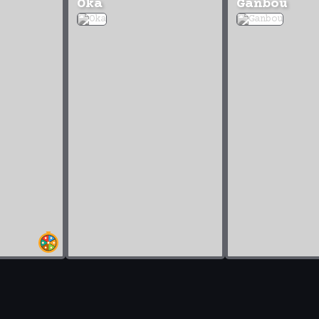
Oka
Ganbou