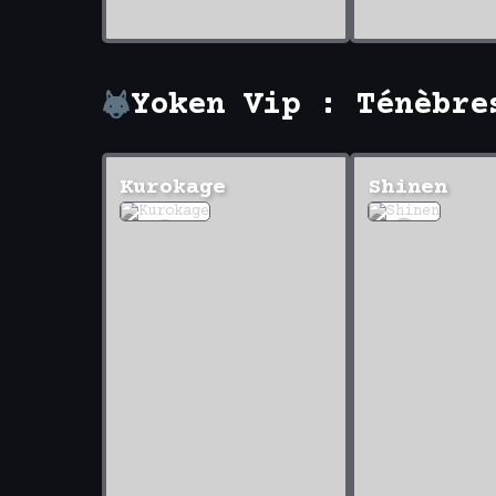
Yoken Vip : Ténèbre
Kurokage
Shinen