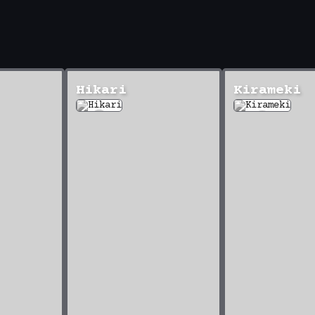
Hikari
Kirameki