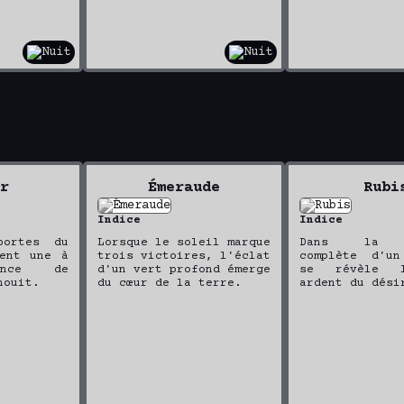
r
Émeraude
Rubi
Indice
Indice
portes du
Lorsque le soleil marque
Dans la m
rent une à
trois victoires, l'éclat
complète d'un
ence de
d'un vert profond émerge
se révèle 
nouit.
du cœur de la terre.
ardent du dési