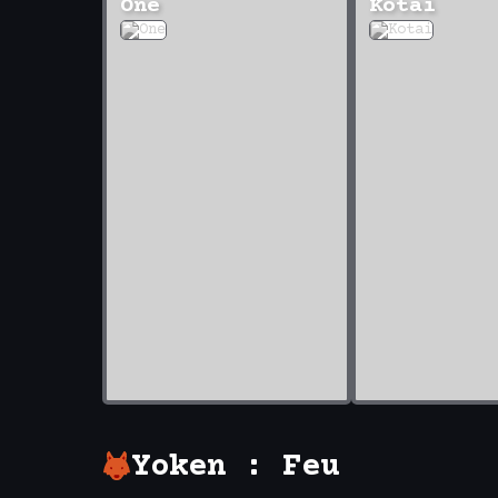
One
Kotai
Yoken : Feu