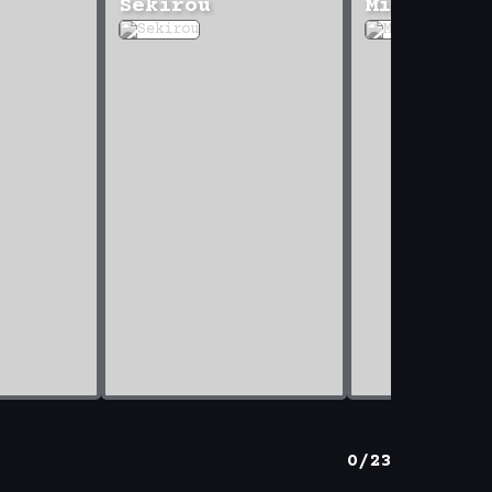
Sekirou
Midorishi
0/23