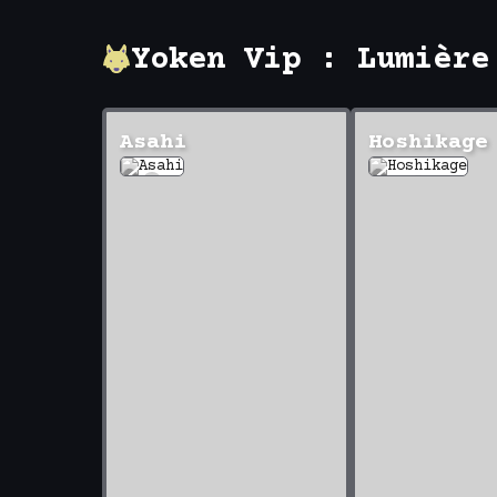
Yoken Vip : Lumière
Asahi
Hoshikage