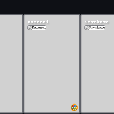
Kazenui
Soyokaze