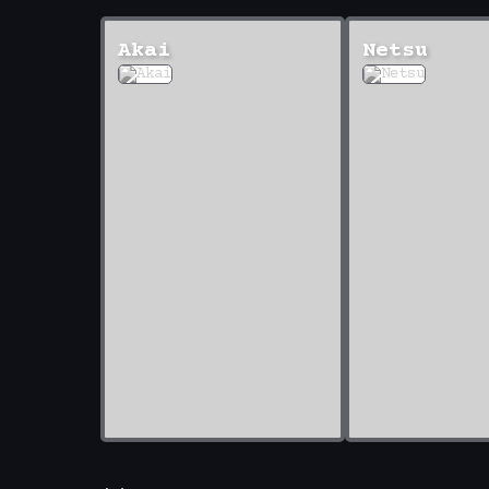
Akai
Netsu