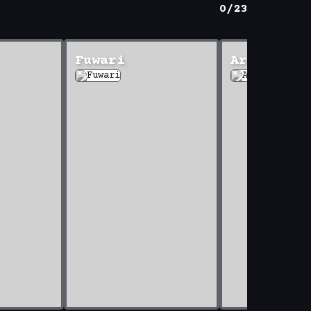
0/23
Fuwari
Arashi