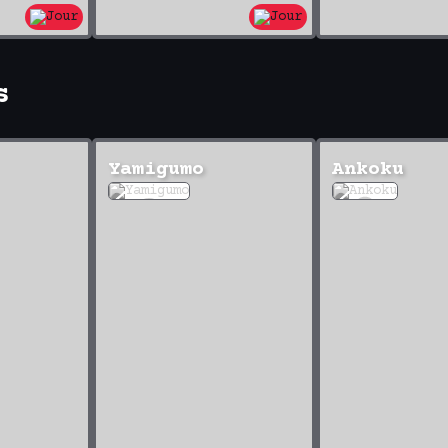
s
Yamigumo
Ankoku