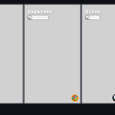
Kagayaku
Hibun